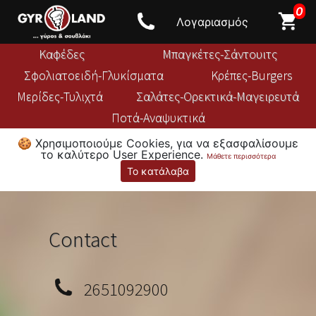
0
Λογαριασμός
Καφέδες
Μπαγκέτες-Σάντουιτς
Σφολιατοειδή-Γλυκίσματα
Κρέπες-Burgers
Μερίδες-Τυλιχτά
Σαλάτες-Ορεκτικά-Μαγειρευτά
Ποτά-Αναψυκτικά
🍪 Χρησιμοποιούμε Cookies, για να εξασφαλίσουμε
το καλύτερο User Experience.
Μάθετε περισσότερα
Το κατάλαβα
Contact
2651092900